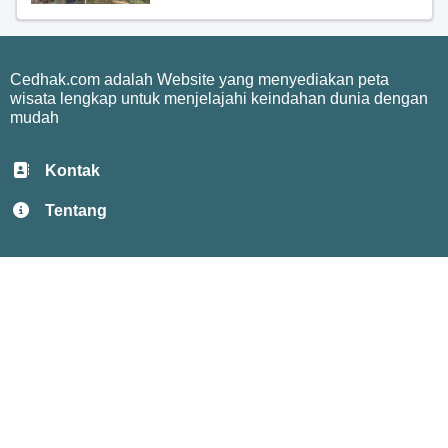
Cedhak.com adalah Website yang menyediakan peta
wisata lengkap untuk menjelajahi keindahan dunia dengan
mudah
Kontak
Tentang
Privacy
Terms
Copyright © 2025
Temukan Destinasi Impianmu
dengan Panduan Peta Wisata Terbaik.
All rights